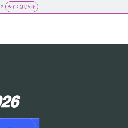
今すぐはじめる
？
is
26